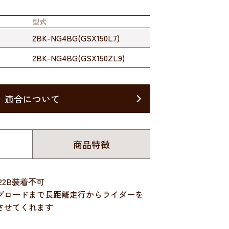
型式
2BK-NG4BG(GSX150L7)
2BK-NG4BG(GSX150ZL9)
適合について
商品特徴
ED22B装着不可
グロードまで長距離走行からライダーを
させてくれます