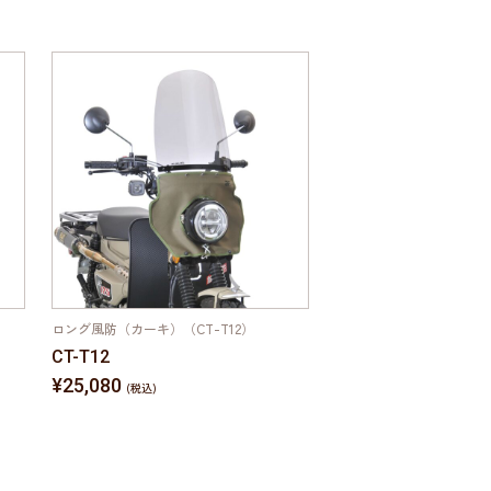
ロング風防（カーキ）（CT-T12）
旭風防オリジナルTシャツ02
CT-T12
AF-21（ネイビー）
¥25,080
¥4,950