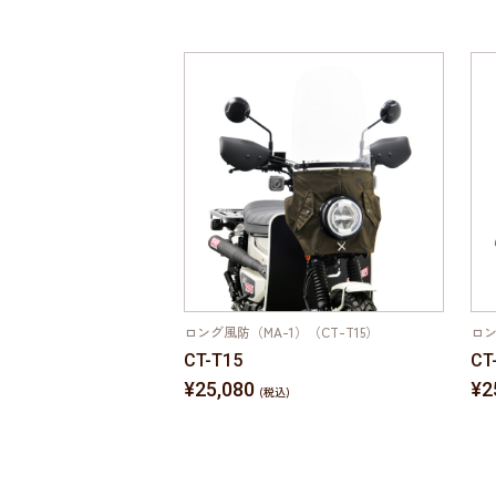
AD-83）
ロング風防（MA-1）（CT-T15）
ロン
CT-T15
CT
¥25,080
¥2