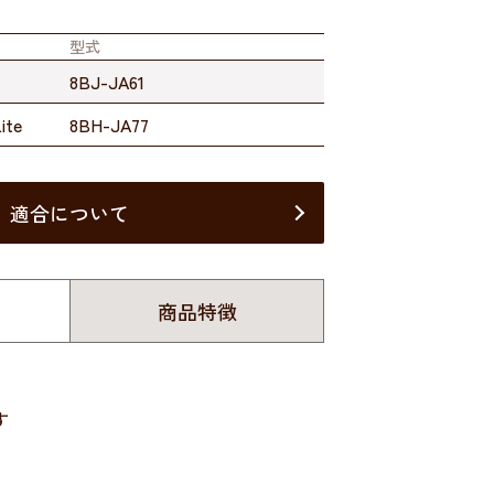
型式
8BJ-JA61
te
8BH-JA77
適合について
商品特徴
す