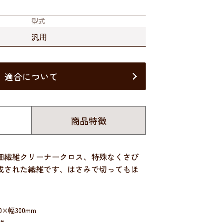
型式
汎用
適合について
商品特徴
細繊維クリーナークロス、特殊なくさび
成された繊維です、はさみで切ってもほ
0×幅300mm