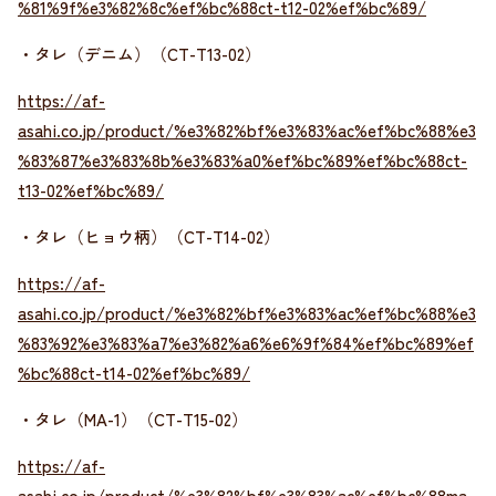
%81%9f%e3%82%8c%ef%bc%88ct-t12-02%ef%bc%89/
・タレ（デニム）（CT-T13-02）
https://af-
asahi.co.jp/product/%e3%82%bf%e3%83%ac%ef%bc%88%e3
%83%87%e3%83%8b%e3%83%a0%ef%bc%89%ef%bc%88ct-
t13-02%ef%bc%89/
・タレ（ヒョウ柄）（CT-T14-02）
https://af-
asahi.co.jp/product/%e3%82%bf%e3%83%ac%ef%bc%88%e3
%83%92%e3%83%a7%e3%82%a6%e6%9f%84%ef%bc%89%ef
%bc%88ct-t14-02%ef%bc%89/
・タレ（MA-1）（CT-T15-02）
https://af-
asahi.co.jp/product/%e3%82%bf%e3%83%ac%ef%bc%88ma-