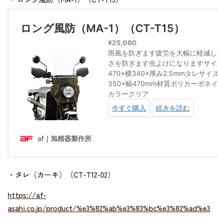
・タレ（カーキ）（CT-T12-02）
https://af-
asahi.co.jp/product/%e3%82%ab%e3%83%bc%e3%82%ad%e3