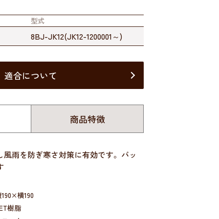
型式
8BJ-JK12(JK12-1200001～)
適合について
商品特徴
し風雨を防ぎ寒さ対策に有効です。バッ
す
190×横190
ET樹脂