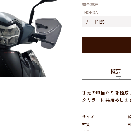
適合車種
HONDA
リード125
概要
手元の風当たりを軽減
クミラーに共締めしま
サイズ
縦
材質
P