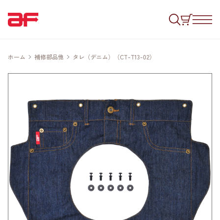
ホーム
補修部品他
タレ（デニム）（CT-T13-02）