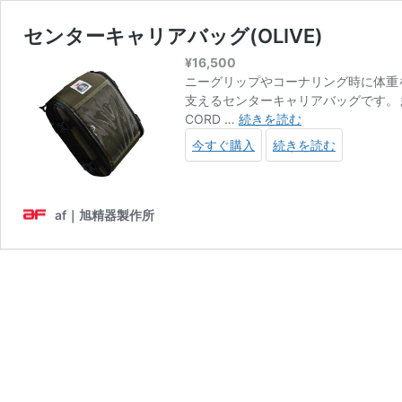
センターキャリアバッグ(OLIVE)
¥
16,500
ニーグリップやコーナリング時に体重
支えるセンターキャリアバッグです。
セ
CORD …
続きを読む
ン
今すぐ購入
続きを読む
タ
ー
キ
ャ
af｜旭精器製作所
リ
ア
バ
ッ
グ
(OLIVE)