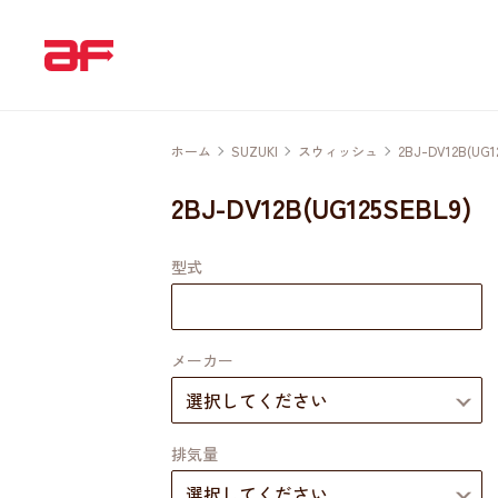
ホーム
SUZUKI
スウィッシュ
2BJ-DV12B(UG1
2BJ-DV12B(UG125SEBL9)
型式
メーカー
排気量